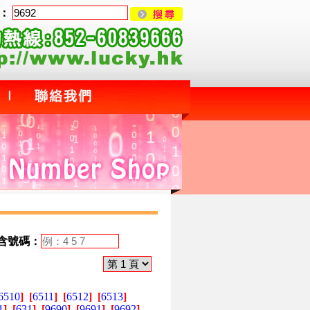
尋：
含號碼：
6510
]
[
6511
]
[
6512
]
[
6513
]
1
]
[
631
]
[
9690
]
[
9691
]
[
9692
]