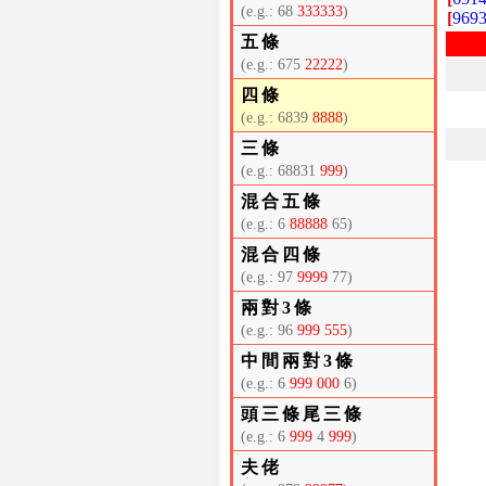
(e.g.: 68
333333
)
[
969
五條
(e.g.: 675
22222
)
四條
(e.g.: 6839
8888
)
三條
(e.g.: 68831
999
)
混合五條
(e.g.: 6
88888
65)
混合四條
(e.g.: 97
9999
77)
兩對3條
(e.g.: 96
999 555
)
中間兩對3條
(e.g.: 6
999 000
6)
頭三條尾三條
(e.g.: 6
999
4
999
)
夫佬