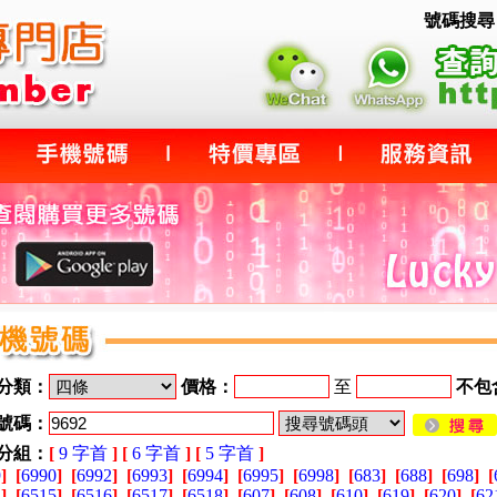
號碼搜
分類：
價格：
至
不包
號碼：
分組：
[
9 字首
]
[
6 字首
]
[
5 字首
]
9
]
[
6990
]
[
6992
]
[
6993
]
[
6994
]
[
6995
]
[
6998
]
[
683
]
[
688
]
[
698
]
[
4
]
[
6515
]
[
6516
]
[
6517
]
[
6518
]
[
607
]
[
608
]
[
610
]
[
619
]
[
620
]
[
62