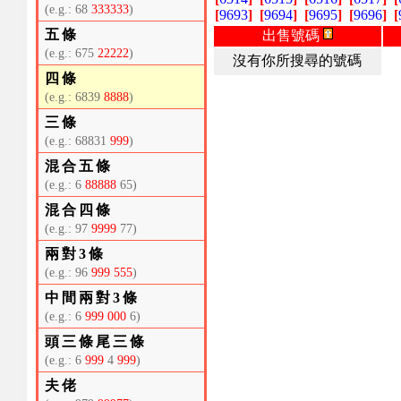
(e.g.: 68
333333
)
[
9693
]
[
9694
]
[
9695
]
[
9696
]
[
五條
出售號碼
(e.g.: 675
22222
)
沒有你所搜尋的號碼
四條
(e.g.: 6839
8888
)
三條
(e.g.: 68831
999
)
混合五條
(e.g.: 6
88888
65)
混合四條
(e.g.: 97
9999
77)
兩對3條
(e.g.: 96
999 555
)
中間兩對3條
(e.g.: 6
999 000
6)
頭三條尾三條
(e.g.: 6
999
4
999
)
夫佬