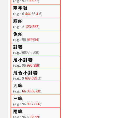
(e.g.: 979
99977
)
兩字號
(e.g.: 6
444
66
4
6)
順蛇
(e.g.: A
1234567
)
倒蛇
(e.g.: 96
987654
)
對聯
(e.g.: 6808 6808)
尾小對聯
(e.g.: 96
998 998
)
混合小對聯
(e.g.: 9
699 699
3)
四啤
(e.g.:
66 99 66 88
)
三啤
(e.g.: 96
99 77 66
)
兩啤
(e.g.: 9692
88 99
)