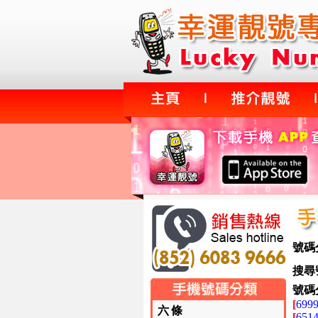
號碼
搜尋
號碼
[
699
六條
[
651