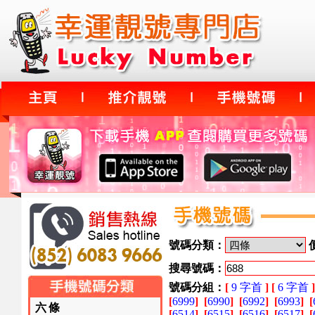
號碼分類：
搜尋號碼：
號碼分組：
[
9 字首
]
[
6 字首
]
[
6999
]
[
6990
]
[
6992
]
[
6993
]
[
六條
[
6514
]
[
6515
]
[
6516
]
[
6517
]
[