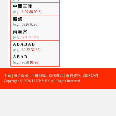
中間三啤
(e.g.: 6
99 88 99
3)
照鏡
(e.g.: 6926 6296)
兩座宮
(e.g.:
631
11
631
)
ABABAB
(e.g.: 62
32 32 32
)
ABAB
(e.g.: 9698
96 96
)
主頁
|
推介靚號
|
手機號碼
|
特價專區
|
服務資訊
|
聯絡我們
Copyright © 2026 LUCKY.HK All Rights Reserved.