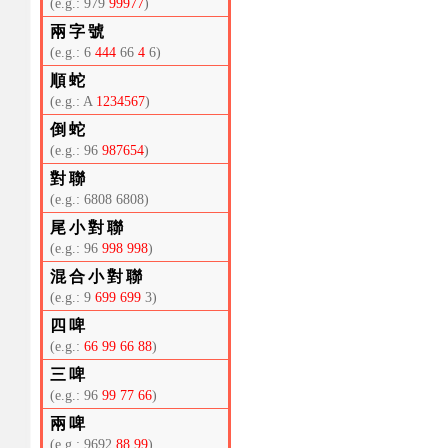
(e.g.: 979
99977
)
兩字號
(e.g.: 6
444
66
4
6)
順蛇
(e.g.: A
1234567
)
倒蛇
(e.g.: 96
987654
)
對聯
(e.g.: 6808 6808)
尾小對聯
(e.g.: 96
998 998
)
混合小對聯
(e.g.: 9
699 699
3)
四啤
(e.g.:
66 99 66 88
)
三啤
(e.g.: 96
99 77 66
)
兩啤
(e.g.: 9692
88 99
)