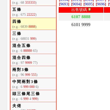
(e.g.: 68
333333
)
[
9693
]
[
9694
]
[
9695
]
[
9696
]
[
五條
出售號碼
(e.g.: 675
22222
)
6107 8888
四條
6101 9999
(e.g.: 6839
8888
)
三條
(e.g.: 68831
999
)
混合五條
(e.g.: 6
88888
65)
混合四條
(e.g.: 97
9999
77)
兩對3條
(e.g.: 96
999 555
)
中間兩對3條
(e.g.: 6
999 000
6)
頭三條尾三條
(e.g.: 6
999
4
999
)
夫佬