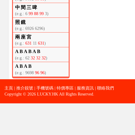
中間三啤
(e.g.: 6
99 88 99
3)
照鏡
(e.g.: 6926 6296)
兩座宮
(e.g.:
631
11
631
)
ABABAB
(e.g.: 62
32 32 32
)
ABAB
(e.g.: 9698
96 96
)
主頁
|
推介靚號
|
手機號碼
|
特價專區
|
服務資訊
|
聯絡我們
Copyright © 2026 LUCKY.HK All Rights Reserved.