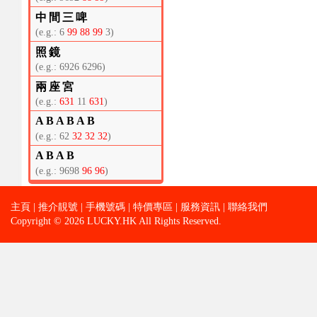
中間三啤
(e.g.: 6
99 88 99
3)
照鏡
(e.g.: 6926 6296)
兩座宮
(e.g.:
631
11
631
)
ABABAB
(e.g.: 62
32 32 32
)
ABAB
(e.g.: 9698
96 96
)
主頁
|
推介靚號
|
手機號碼
|
特價專區
|
服務資訊
|
聯絡我們
Copyright © 2026 LUCKY.HK All Rights Reserved.