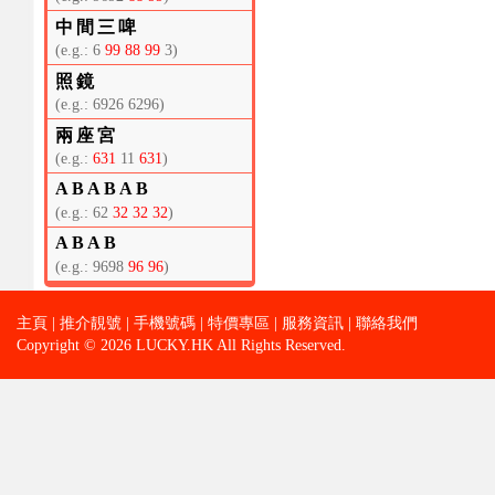
中間三啤
(e.g.: 6
99 88 99
3)
照鏡
(e.g.: 6926 6296)
兩座宮
(e.g.:
631
11
631
)
ABABAB
(e.g.: 62
32 32 32
)
ABAB
(e.g.: 9698
96 96
)
主頁
|
推介靚號
|
手機號碼
|
特價專區
|
服務資訊
|
聯絡我們
Copyright © 2026 LUCKY.HK All Rights Reserved.