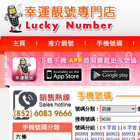
號碼分類：
搜尋號碼：
號碼分組：
[
9 字首
]
[
6 字首
]
[
6999
]
[
6990
]
[
6992
]
[
6993
]
[
六條
[
6514
]
[
6515
]
[
6516
]
[
6517
]
[