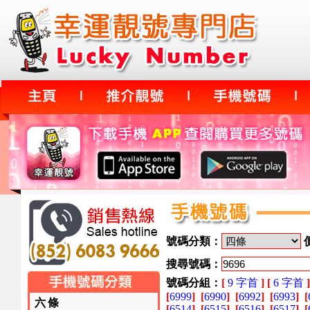
號碼分類：
搜尋號碼：
號碼分組：
[
9 字首
]
[
6 字首
]
[
6999
]
[
6990
]
[
6992
]
[
6993
]
[
六條
[
6514
]
[
6515
]
[
6516
]
[
6517
]
[