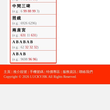
中間三啤
(e.g.: 6
99 88 99
3)
照鏡
(e.g.: 6926 6296)
兩座宮
(e.g.:
631
11
631
)
ABABAB
(e.g.: 62
32 32 32
)
ABAB
(e.g.: 9698
96 96
)
主頁
|
推介靚號
|
手機號碼
|
特價專區
|
服務資訊
|
聯絡我們
Copyright © 2026 LUCKY.HK All Rights Reserved.