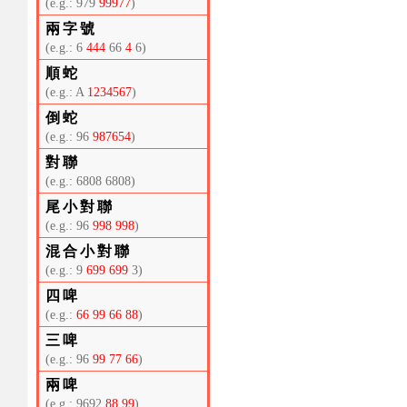
(e.g.: 979
99977
)
兩字號
(e.g.: 6
444
66
4
6)
順蛇
(e.g.: A
1234567
)
倒蛇
(e.g.: 96
987654
)
對聯
(e.g.: 6808 6808)
尾小對聯
(e.g.: 96
998 998
)
混合小對聯
(e.g.: 9
699 699
3)
四啤
(e.g.:
66 99 66 88
)
三啤
(e.g.: 96
99 77 66
)
兩啤
(e.g.: 9692
88 99
)