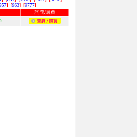
957
]
[
963
]
[
9777
]
詢問/購買
0