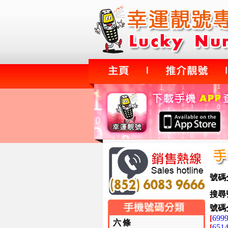
號碼
搜尋
號碼
[
699
六條
[
651