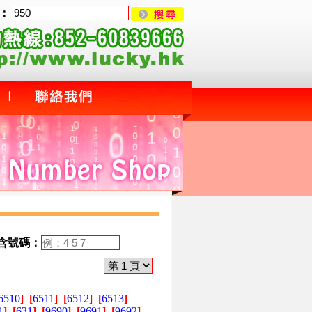
尋：
含號碼：
6510
]
[
6511
]
[
6512
]
[
6513
]
1
]
[
631
]
[
9690
]
[
9691
]
[
9692
]