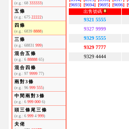
(e.g.: 68
333333
)
[
9693
]
[
9694
]
[
9695
]
[
9696
]
[
五條
出售號碼
(e.g.: 675
22222
)
9321 5555
四條
9327 9999
(e.g.: 6839
8888
)
9329 5555
三條
(e.g.: 68831
999
)
9329 7777
混合五條
9329 4444
(e.g.: 6
88888
65)
混合四條
(e.g.: 97
9999
77)
兩對3條
(e.g.: 96
999 555
)
中間兩對3條
(e.g.: 6
999 000
6)
頭三條尾三條
(e.g.: 6
999
4
999
)
夫佬