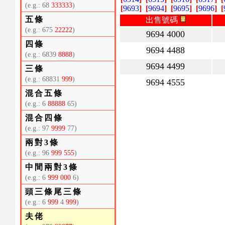
(e.g.: 68
333333
)
[
9693
]
[
9694
]
[
9695
]
[
9696
]
[
五條
出售號碼
(e.g.: 675
22222
)
9694 4000
四條
9694 4488
(e.g.: 6839
8888
)
9694 4499
三條
(e.g.: 68831
999
)
9694 4555
混合五條
(e.g.: 6
88888
65)
混合四條
(e.g.: 97
9999
77)
兩對3條
(e.g.: 96
999 555
)
中間兩對3條
(e.g.: 6
999 000
6)
頭三條尾三條
(e.g.: 6
999
4
999
)
夫佬