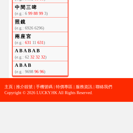
中間三啤
(e.g.: 6
99 88 99
3)
照鏡
(e.g.: 6926 6296)
兩座宮
(e.g.:
631
11
631
)
ABABAB
(e.g.: 62
32 32 32
)
ABAB
(e.g.: 9698
96 96
)
主頁
|
推介靚號
|
手機號碼
|
特價專區
|
服務資訊
|
聯絡我們
Copyright © 2026 LUCKY.HK All Rights Reserved.