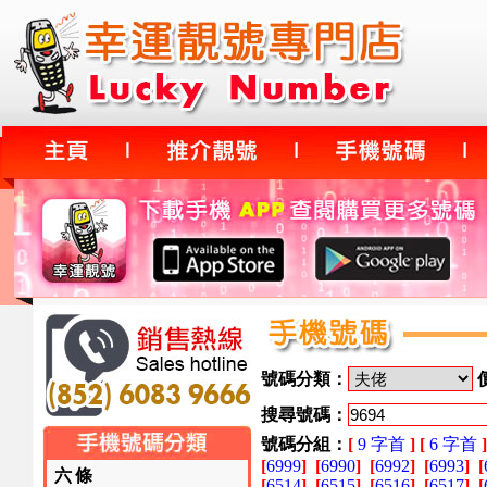
號碼分類：
搜尋號碼：
號碼分組：
[
9 字首
]
[
6 字首
]
[
6999
]
[
6990
]
[
6992
]
[
6993
]
[
六條
[
6514
]
[
6515
]
[
6516
]
[
6517
]
[