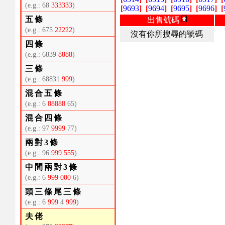
(e.g.: 68
333333
)
[
9693
]
[
9694
]
[
9695
]
[
9696
]
[
五條
出售號碼
(e.g.: 675
22222
)
沒有你所搜尋的號碼
四條
(e.g.: 6839
8888
)
三條
(e.g.: 68831
999
)
混合五條
(e.g.: 6
88888
65)
混合四條
(e.g.: 97
9999
77)
兩對3條
(e.g.: 96
999 555
)
中間兩對3條
(e.g.: 6
999 000
6)
頭三條尾三條
(e.g.: 6
999
4
999
)
夫佬