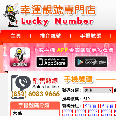
號碼分類：
搜尋號碼：
號碼分組：
[
9 字首
]
[
6 字首
]
[
6999
]
[
6990
]
[
6992
]
[
6993
]
[
六條
[
6514
]
[
6515
]
[
6516
]
[
6517
]
[