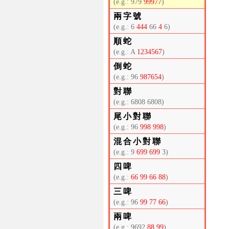
(e.g.: 979
99977
)
兩字號
(e.g.: 6
444
66
4
6)
順蛇
(e.g.: A
1234567
)
倒蛇
(e.g.: 96
987654
)
對聯
(e.g.: 6808 6808)
尾小對聯
(e.g.: 96
998 998
)
混合小對聯
(e.g.: 9
699 699
3)
四啤
(e.g.:
66 99 66 88
)
三啤
(e.g.: 96
99 77 66
)
兩啤
(e.g.: 9692
88 99
)