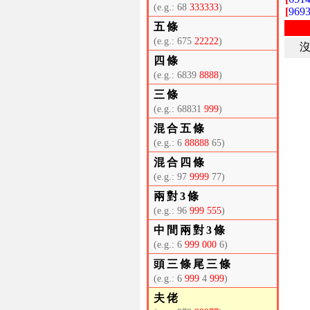
(e.g.: 68
333333
)
[
969
五條
(e.g.: 675
22222
)
四條
(e.g.: 6839
8888
)
三條
(e.g.: 68831
999
)
混合五條
(e.g.: 6
88888
65)
混合四條
(e.g.: 97
9999
77)
兩對3條
(e.g.: 96
999 555
)
中間兩對3條
(e.g.: 6
999 000
6)
頭三條尾三條
(e.g.: 6
999
4
999
)
夫佬