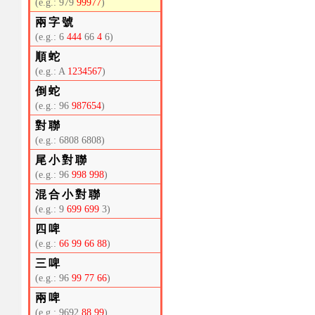
(e.g.: 979
99977
)
兩字號
(e.g.: 6
444
66
4
6)
順蛇
(e.g.: A
1234567
)
倒蛇
(e.g.: 96
987654
)
對聯
(e.g.: 6808 6808)
尾小對聯
(e.g.: 96
998 998
)
混合小對聯
(e.g.: 9
699 699
3)
四啤
(e.g.:
66 99 66 88
)
三啤
(e.g.: 96
99 77 66
)
兩啤
(e.g.: 9692
88 99
)