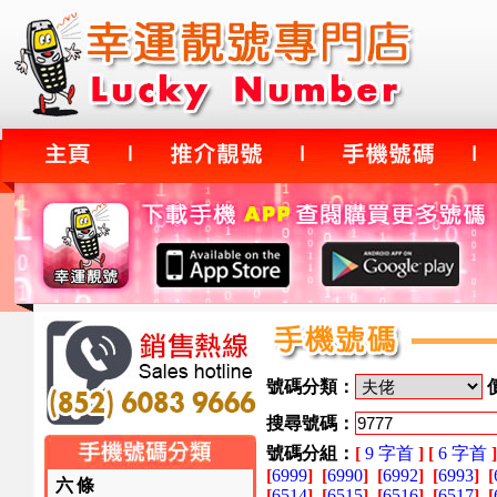
號碼分類：
搜尋號碼：
號碼分組：
[
9 字首
]
[
6 字首
]
[
6999
]
[
6990
]
[
6992
]
[
6993
]
[
六條
[
6514
]
[
6515
]
[
6516
]
[
6517
]
[