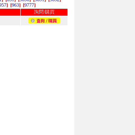
957
]
[
963
]
[
9777
]
詢問/購買