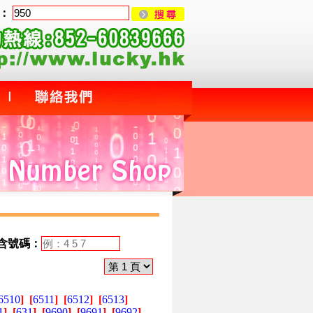
尋：
含號碼：
6510
]
[
6511
]
[
6512
]
[
6513
]
1
]
[
631
]
[
9690
]
[
9691
]
[
9692
]