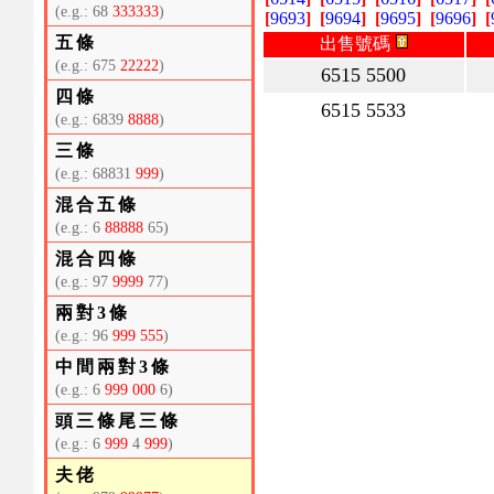
(e.g.: 68
333333
)
[
9693
]
[
9694
]
[
9695
]
[
9696
]
[
五條
出售號碼
(e.g.: 675
22222
)
6515 5500
四條
6515 5533
(e.g.: 6839
8888
)
三條
(e.g.: 68831
999
)
混合五條
(e.g.: 6
88888
65)
混合四條
(e.g.: 97
9999
77)
兩對3條
(e.g.: 96
999 555
)
中間兩對3條
(e.g.: 6
999 000
6)
頭三條尾三條
(e.g.: 6
999
4
999
)
夫佬