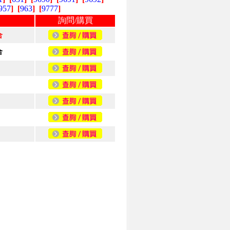
957
]
[
963
]
[
9777
]
詢問/購買
合
合