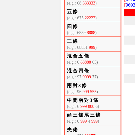
(e.g.: 68
333333
)
[
969
五條
(e.g.: 675
22222
)
四條
(e.g.: 6839
8888
)
三條
(e.g.: 68831
999
)
混合五條
(e.g.: 6
88888
65)
混合四條
(e.g.: 97
9999
77)
兩對3條
(e.g.: 96
999 555
)
中間兩對3條
(e.g.: 6
999 000
6)
頭三條尾三條
(e.g.: 6
999
4
999
)
夫佬