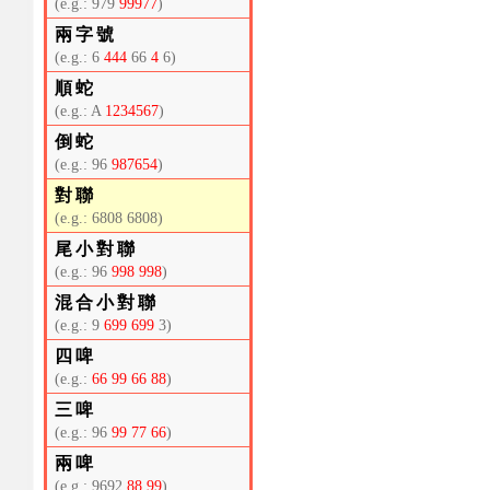
(e.g.: 979
99977
)
兩字號
(e.g.: 6
444
66
4
6)
順蛇
(e.g.: A
1234567
)
倒蛇
(e.g.: 96
987654
)
對聯
(e.g.: 6808 6808)
尾小對聯
(e.g.: 96
998 998
)
混合小對聯
(e.g.: 9
699 699
3)
四啤
(e.g.:
66 99 66 88
)
三啤
(e.g.: 96
99 77 66
)
兩啤
(e.g.: 9692
88 99
)