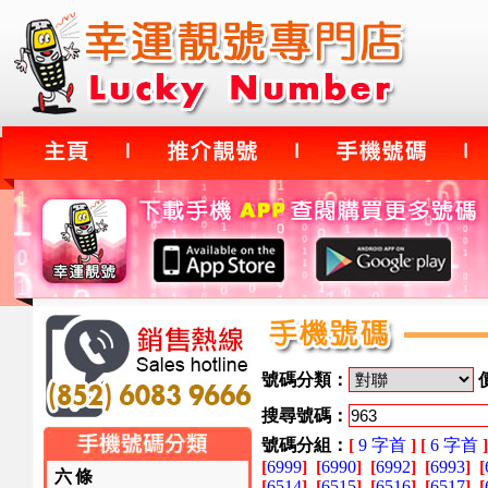
號碼分類：
搜尋號碼：
號碼分組：
[
9 字首
]
[
6 字首
]
[
6999
]
[
6990
]
[
6992
]
[
6993
]
[
六條
[
6514
]
[
6515
]
[
6516
]
[
6517
]
[