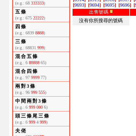
(e.g.: 68
333333
)
[
9693
]
[
9694
]
[
9695
]
[
9696
]
[
五條
出售號碼
(e.g.: 675
22222
)
沒有你所搜尋的號碼
四條
(e.g.: 6839
8888
)
三條
(e.g.: 68831
999
)
混合五條
(e.g.: 6
88888
65)
混合四條
(e.g.: 97
9999
77)
兩對3條
(e.g.: 96
999 555
)
中間兩對3條
(e.g.: 6
999 000
6)
頭三條尾三條
(e.g.: 6
999
4
999
)
夫佬