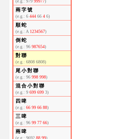
(e.g.: 979
99977
)
兩字號
(e.g.: 6
444
66
4
6)
順蛇
(e.g.: A
1234567
)
倒蛇
(e.g.: 96
987654
)
對聯
(e.g.: 6808 6808)
尾小對聯
(e.g.: 96
998 998
)
混合小對聯
(e.g.: 9
699 699
3)
四啤
(e.g.:
66 99 66 88
)
三啤
(e.g.: 96
99 77 66
)
兩啤
(e.g.: 9692
88 99
)