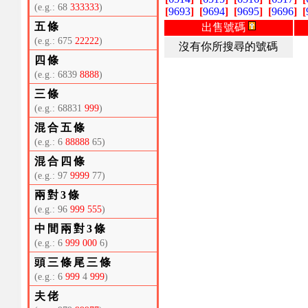
(e.g.: 68
333333
)
[
9693
]
[
9694
]
[
9695
]
[
9696
]
[
五條
出售號碼
(e.g.: 675
22222
)
沒有你所搜尋的號碼
四條
(e.g.: 6839
8888
)
三條
(e.g.: 68831
999
)
混合五條
(e.g.: 6
88888
65)
混合四條
(e.g.: 97
9999
77)
兩對3條
(e.g.: 96
999 555
)
中間兩對3條
(e.g.: 6
999 000
6)
頭三條尾三條
(e.g.: 6
999
4
999
)
夫佬