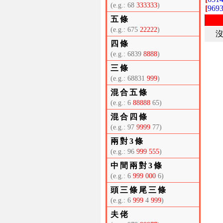
(e.g.: 68
333333
)
[
969
五條
(e.g.: 675
22222
)
四條
(e.g.: 6839
8888
)
三條
(e.g.: 68831
999
)
混合五條
(e.g.: 6
88888
65)
混合四條
(e.g.: 97
9999
77)
兩對3條
(e.g.: 96
999 555
)
中間兩對3條
(e.g.: 6
999 000
6)
頭三條尾三條
(e.g.: 6
999
4
999
)
夫佬