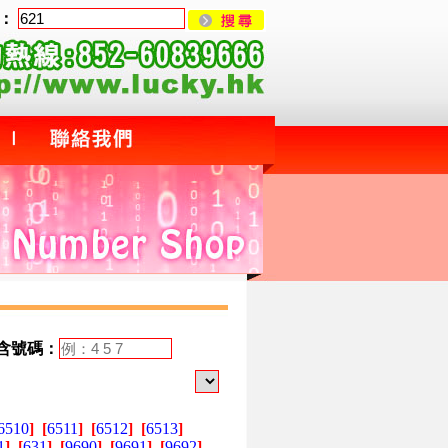
尋：
含號碼：
6510
]
[
6511
]
[
6512
]
[
6513
]
1
]
[
631
]
[
9690
]
[
9691
]
[
9692
]