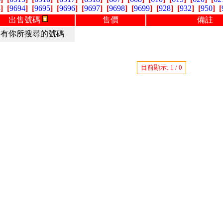
3
]
[
9694
]
[
9695
]
[
9696
]
[
9697
]
[
9698
]
[
9699
]
[
928
]
[
932
]
[
950
]
[
出售號碼
售價
備註
沒有你所搜尋的號碼
目前顯示: 1 / 0