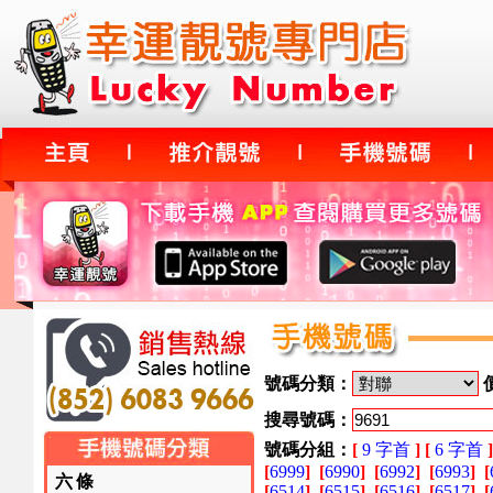
號碼分類：
搜尋號碼：
號碼分組：
[
9 字首
]
[
6 字首
]
[
6999
]
[
6990
]
[
6992
]
[
6993
]
[
六條
[
6514
]
[
6515
]
[
6516
]
[
6517
]
[