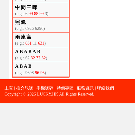
中間三啤
(e.g.: 6
99 88 99
3)
照鏡
(e.g.: 6926 6296)
兩座宮
(e.g.:
631
11
631
)
ABABAB
(e.g.: 62
32 32 32
)
ABAB
(e.g.: 9698
96 96
)
主頁
|
推介靚號
|
手機號碼
|
特價專區
|
服務資訊
|
聯絡我們
Copyright © 2026 LUCKY.HK All Rights Reserved.