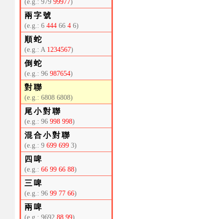
(e.g.: 979
99977
)
兩字號
(e.g.: 6
444
66
4
6)
順蛇
(e.g.: A
1234567
)
倒蛇
(e.g.: 96
987654
)
對聯
(e.g.: 6808 6808)
尾小對聯
(e.g.: 96
998 998
)
混合小對聯
(e.g.: 9
699 699
3)
四啤
(e.g.:
66 99 66 88
)
三啤
(e.g.: 96
99 77 66
)
兩啤
(e.g.: 9692
88 99
)