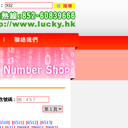
尋：
含號碼：
6510
]
[
6511
]
[
6512
]
[
6513
]
1
]
[
631
]
[
9690
]
[
9691
]
[
9692
]