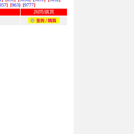
957
]
[
963
]
[
9777
]
詢問/購買