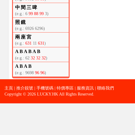
中間三啤
(e.g.: 6
99 88 99
3)
照鏡
(e.g.: 6926 6296)
兩座宮
(e.g.:
631
11
631
)
ABABAB
(e.g.: 62
32 32 32
)
ABAB
(e.g.: 9698
96 96
)
主頁
|
推介靚號
|
手機號碼
|
特價專區
|
服務資訊
|
聯絡我們
Copyright © 2026 LUCKY.HK All Rights Reserved.