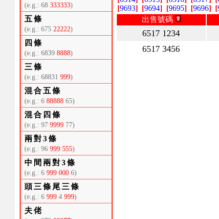
(e.g.: 68
333333
)
[
9693
]
[
9694
]
[
9695
]
[
9696
]
[
五條
出售號碼
(e.g.: 675
22222
)
6517 1234
四條
6517 3456
(e.g.: 6839
8888
)
三條
(e.g.: 68831
999
)
混合五條
(e.g.: 6
88888
65)
混合四條
(e.g.: 97
9999
77)
兩對3條
(e.g.: 96
999 555
)
中間兩對3條
(e.g.: 6
999 000
6)
頭三條尾三條
(e.g.: 6
999
4
999
)
夫佬