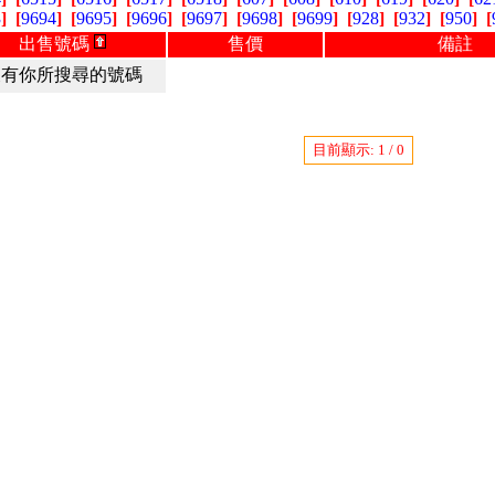
3
]
[
9694
]
[
9695
]
[
9696
]
[
9697
]
[
9698
]
[
9699
]
[
928
]
[
932
]
[
950
]
[
出售號碼
售價
備註
沒有你所搜尋的號碼
目前顯示: 1 / 0