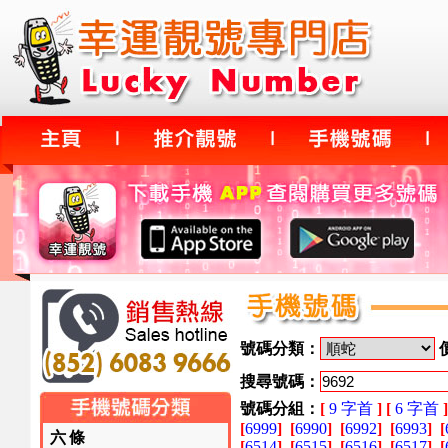
號碼分類：
搜尋號碼：
號碼分組：
[
9 字首
]
[
6 字首
]
[
6999
]
[
6990
]
[
6992
]
[
6993
]
[
六條
[
6514
]
[
6515
]
[
6516
]
[
6517
]
[