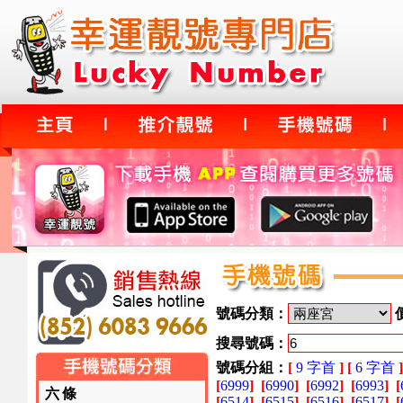
號碼分類：
搜尋號碼：
號碼分組：
[
9 字首
]
[
6 字首
]
[
6999
]
[
6990
]
[
6992
]
[
6993
]
[
六條
[
6514
]
[
6515
]
[
6516
]
[
6517
]
[