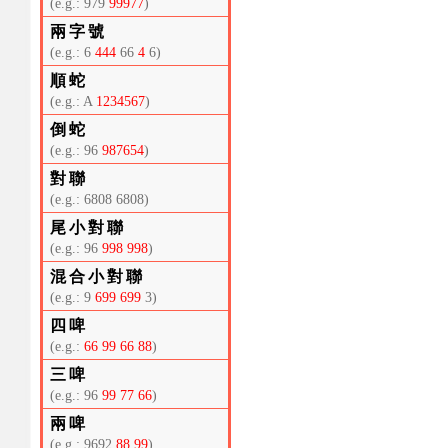
(e.g.: 979
99977
)
兩字號
(e.g.: 6
444
66
4
6)
順蛇
(e.g.: A
1234567
)
倒蛇
(e.g.: 96
987654
)
對聯
(e.g.: 6808 6808)
尾小對聯
(e.g.: 96
998 998
)
混合小對聯
(e.g.: 9
699 699
3)
四啤
(e.g.:
66 99 66 88
)
三啤
(e.g.: 96
99 77 66
)
兩啤
(e.g.: 9692
88 99
)