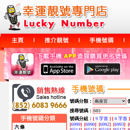
號碼分類：
搜尋號碼：
號碼分組：
[
9 字首
]
[
6 字首
]
[
6999
]
[
6990
]
[
6992
]
[
6993
]
[
六條
[
6514
]
[
6515
]
[
6516
]
[
6517
]
[