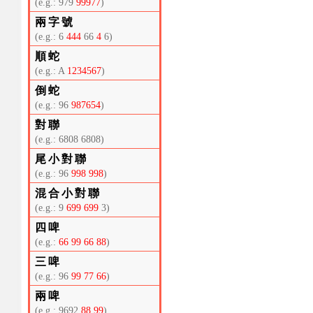
(e.g.: 979
99977
)
兩字號
(e.g.: 6
444
66
4
6)
順蛇
(e.g.: A
1234567
)
倒蛇
(e.g.: 96
987654
)
對聯
(e.g.: 6808 6808)
尾小對聯
(e.g.: 96
998 998
)
混合小對聯
(e.g.: 9
699 699
3)
四啤
(e.g.:
66 99 66 88
)
三啤
(e.g.: 96
99 77 66
)
兩啤
(e.g.: 9692
88 99
)