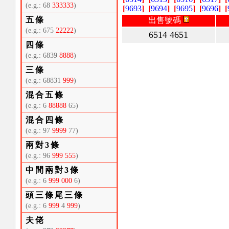
(e.g.: 68
333333
)
[
9693
]
[
9694
]
[
9695
]
[
9696
]
[
五條
出售號碼
(e.g.: 675
22222
)
6514 4651
四條
(e.g.: 6839
8888
)
三條
(e.g.: 68831
999
)
混合五條
(e.g.: 6
88888
65)
混合四條
(e.g.: 97
9999
77)
兩對3條
(e.g.: 96
999 555
)
中間兩對3條
(e.g.: 6
999 000
6)
頭三條尾三條
(e.g.: 6
999
4
999
)
夫佬