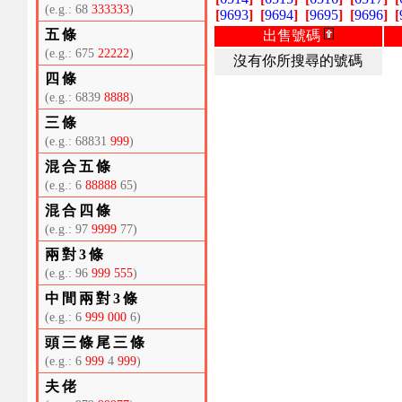
(e.g.: 68
333333
)
[
9693
]
[
9694
]
[
9695
]
[
9696
]
[
五條
出售號碼
(e.g.: 675
22222
)
沒有你所搜尋的號碼
四條
(e.g.: 6839
8888
)
三條
(e.g.: 68831
999
)
混合五條
(e.g.: 6
88888
65)
混合四條
(e.g.: 97
9999
77)
兩對3條
(e.g.: 96
999 555
)
中間兩對3條
(e.g.: 6
999 000
6)
頭三條尾三條
(e.g.: 6
999
4
999
)
夫佬