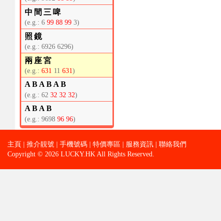
中間三啤
(e.g.: 6
99 88 99
3)
照鏡
(e.g.: 6926 6296)
兩座宮
(e.g.:
631
11
631
)
ABABAB
(e.g.: 62
32 32 32
)
ABAB
(e.g.: 9698
96 96
)
主頁
|
推介靚號
|
手機號碼
|
特價專區
|
服務資訊
|
聯絡我們
Copyright © 2026 LUCKY.HK All Rights Reserved.