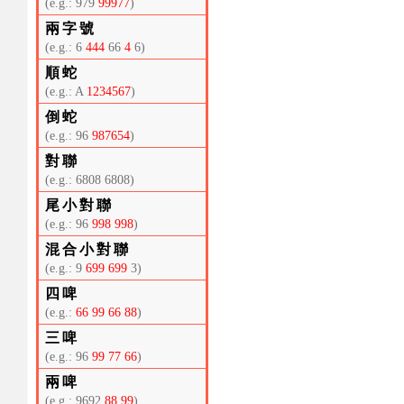
(e.g.: 979
99977
)
兩字號
(e.g.: 6
444
66
4
6)
順蛇
(e.g.: A
1234567
)
倒蛇
(e.g.: 96
987654
)
對聯
(e.g.: 6808 6808)
尾小對聯
(e.g.: 96
998 998
)
混合小對聯
(e.g.: 9
699 699
3)
四啤
(e.g.:
66 99 66 88
)
三啤
(e.g.: 96
99 77 66
)
兩啤
(e.g.: 9692
88 99
)