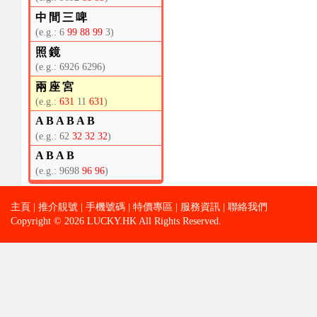
中間三啤
(e.g.: 6
99 88 99
3)
照鏡
(e.g.: 6926 6296)
兩座宮
(e.g.:
631
11
631
)
ABABAB
(e.g.: 62
32 32 32
)
ABAB
(e.g.: 9698
96 96
)
主頁
|
推介靚號
|
手機號碼
|
特價專區
|
服務資訊
|
聯絡我們
Copyright © 2026 LUCKY.HK All Rights Reserved.