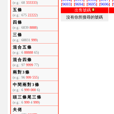
(e.g.: 68
333333
)
[
9693
]
[
9694
]
[
9695
]
[
9696
]
[
五條
出售號碼
(e.g.: 675
22222
)
沒有你所搜尋的號碼
四條
(e.g.: 6839
8888
)
三條
(e.g.: 68831
999
)
混合五條
(e.g.: 6
88888
65)
混合四條
(e.g.: 97
9999
77)
兩對3條
(e.g.: 96
999 555
)
中間兩對3條
(e.g.: 6
999 000
6)
頭三條尾三條
(e.g.: 6
999
4
999
)
夫佬