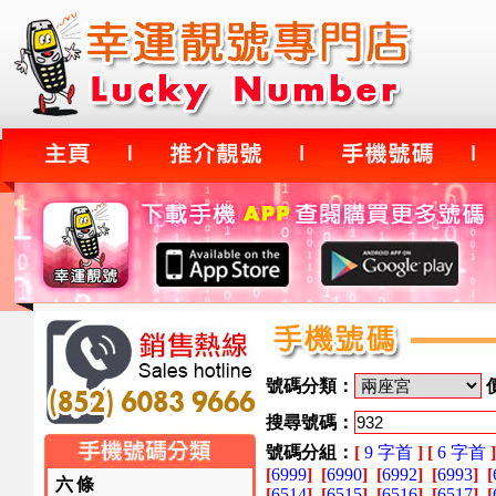
號碼分類：
搜尋號碼：
號碼分組：
[
9 字首
]
[
6 字首
]
[
6999
]
[
6990
]
[
6992
]
[
6993
]
[
六條
[
6514
]
[
6515
]
[
6516
]
[
6517
]
[