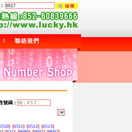
尋：
含號碼：
6510
]
[
6511
]
[
6512
]
[
6513
]
1
]
[
631
]
[
9690
]
[
9691
]
[
9692
]