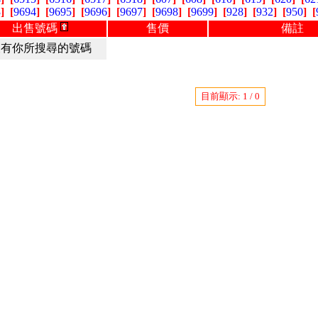
3
]
[
9694
]
[
9695
]
[
9696
]
[
9697
]
[
9698
]
[
9699
]
[
928
]
[
932
]
[
950
]
[
出售號碼
售價
備註
沒有你所搜尋的號碼
目前顯示: 1 / 0