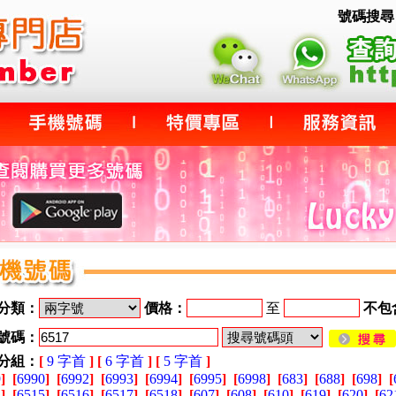
號碼搜
分類：
價格：
至
不包
號碼：
分組：
[
9 字首
]
[
6 字首
]
[
5 字首
]
9
]
[
6990
]
[
6992
]
[
6993
]
[
6994
]
[
6995
]
[
6998
]
[
683
]
[
688
]
[
698
]
[
4
]
[
6515
]
[
6516
]
[
6517
]
[
6518
]
[
607
]
[
608
]
[
610
]
[
619
]
[
620
]
[
62