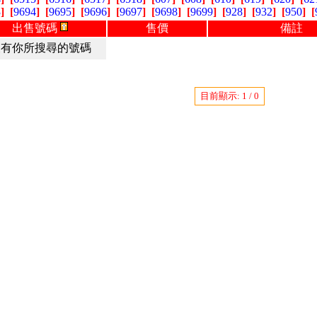
3
]
[
9694
]
[
9695
]
[
9696
]
[
9697
]
[
9698
]
[
9699
]
[
928
]
[
932
]
[
950
]
[
出售號碼
售價
備註
沒有你所搜尋的號碼
目前顯示: 1 / 0