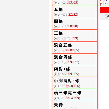
(e.g.: 68
333333
)
[
969
五條
(e.g.: 675
22222
)
四條
(e.g.: 6839
8888
)
三條
(e.g.: 68831
999
)
混合五條
(e.g.: 6
88888
65)
混合四條
(e.g.: 97
9999
77)
兩對3條
(e.g.: 96
999 555
)
中間兩對3條
(e.g.: 6
999 000
6)
頭三條尾三條
(e.g.: 6
999
4
999
)
夫佬