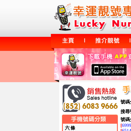
號碼
搜尋
號碼
[
699
六條
[
651