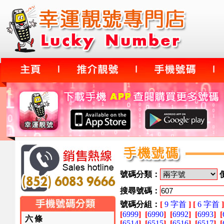
號碼分類：
搜尋號碼：
號碼分組：
[
9 字首
]
[
6 字首
]
[
6999
]
[
6990
]
[
6992
]
[
6993
]
[
六條
[
6514
]
[
6515
]
[
6516
]
[
6517
]
[