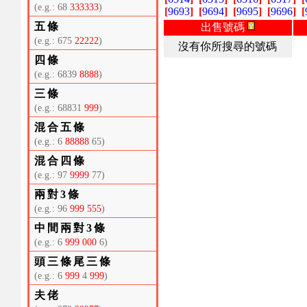
(e.g.: 68
333333
)
[
9693
]
[
9694
]
[
9695
]
[
9696
]
[
五條
出售號碼
(e.g.: 675
22222
)
沒有你所搜尋的號碼
四條
(e.g.: 6839
8888
)
三條
(e.g.: 68831
999
)
混合五條
(e.g.: 6
88888
65)
混合四條
(e.g.: 97
9999
77)
兩對3條
(e.g.: 96
999 555
)
中間兩對3條
(e.g.: 6
999 000
6)
頭三條尾三條
(e.g.: 6
999
4
999
)
夫佬