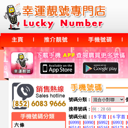
號碼分類：
搜尋號碼：
號碼分組：
[
9 字首
]
[
6 字首
]
[
6999
]
[
6990
]
[
6992
]
[
6993
]
[
六條
[
6514
]
[
6515
]
[
6516
]
[
6517
]
[