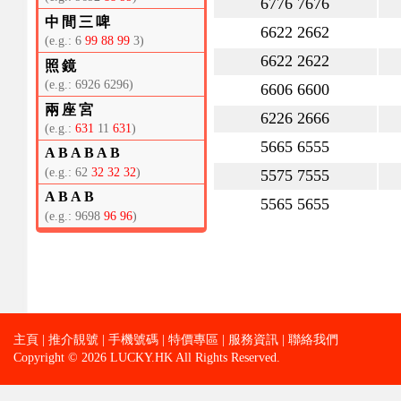
6776 7676
中間三啤
6622 2662
(e.g.: 6
99 88 99
3)
6622 2622
照鏡
(e.g.: 6926 6296)
6606 6600
兩座宮
6226 2666
(e.g.:
631
11
631
)
5665 6555
ABABAB
(e.g.: 62
32 32 32
)
5575 7555
ABAB
5565 5655
(e.g.: 9698
96 96
)
主頁
|
推介靚號
|
手機號碼
|
特價專區
|
服務資訊
|
聯絡我們
Copyright © 2026 LUCKY.HK All Rights Reserved.