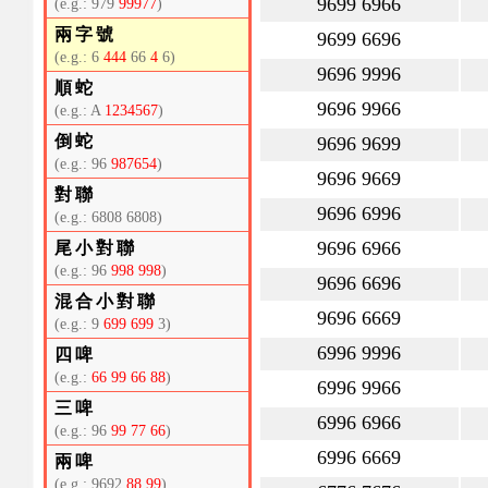
9699 6966
(e.g.: 979
99977
)
兩字號
9699 6696
(e.g.: 6
444
66
4
6)
9696 9996
順蛇
9696 9966
(e.g.: A
1234567
)
倒蛇
9696 9699
(e.g.: 96
987654
)
9696 9669
對聯
9696 6996
(e.g.: 6808 6808)
9696 6966
尾小對聯
(e.g.: 96
998 998
)
9696 6696
混合小對聯
9696 6669
(e.g.: 9
699 699
3)
6996 9996
四啤
(e.g.:
66 99 66 88
)
6996 9966
三啤
6996 6966
(e.g.: 96
99 77 66
)
6996 6669
兩啤
(e.g.: 9692
88 99
)