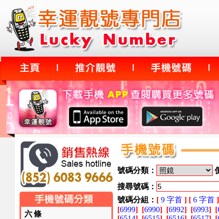
號碼分類：
搜尋號碼：
號碼分組：
[
9 字首
]
[
6 字首
]
[
6999
]
[
6990
]
[
6992
]
[
6993
]
[
六條
[
6514
]
[
6515
]
[
6516
]
[
6517
]
[