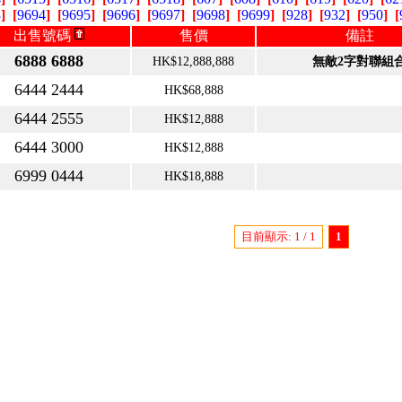
3
]
[
9694
]
[
9695
]
[
9696
]
[
9697
]
[
9698
]
[
9699
]
[
928
]
[
932
]
[
950
]
[
出售號碼
售價
備註
6888 6888
HK$12,888,888
無敵2字對聯組
6444 2444
HK$68,888
6444 2555
HK$12,888
6444 3000
HK$12,888
6999 0444
HK$18,888
目前顯示: 1 / 1
1