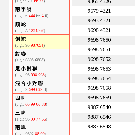
9365 4326
(e.g.: 979
99977
)
兩字號
9579 4321
(e.g.: 6
444
66
4
6)
9693 4321
順蛇
9698 4321
(e.g.: A
1234567
)
倒蛇
9698 7650
(e.g.: 96
987654
)
9698 7651
對聯
9698 7652
(e.g.: 6808 6808)
9698 7653
尾小對聯
(e.g.: 96
998 998
)
9698 7654
混合小對聯
9698 7658
(e.g.: 9
699 699
3)
9698 7659
四啤
(e.g.:
66 99 66 88
)
9887 6540
三啤
9887 6546
(e.g.: 96
99 77 66
)
9887 6548
兩啤
(e.g.: 9692
88 99
)