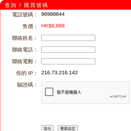
查詢 / 購買號碼
96988844
電話號碼：
HK$8,888
售價：
聯絡姓名：
聯絡電話：
聯絡電郵：
216.73.216.142
你的 IP：
驗證碼：