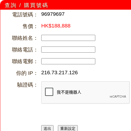
查詢 / 購買號碼
96979697
電話號碼：
HK$188,888
售價：
聯絡姓名：
聯絡電話：
聯絡電郵：
216.73.217.126
你的 IP：
驗證碼：