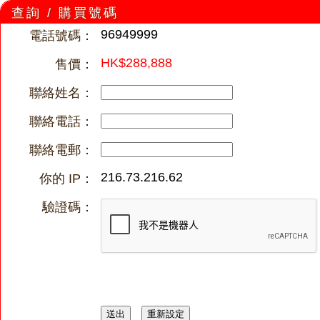
查詢 / 購買號碼
96949999
電話號碼：
HK$288,888
售價：
聯絡姓名：
聯絡電話：
聯絡電郵：
216.73.216.62
你的 IP：
驗證碼：