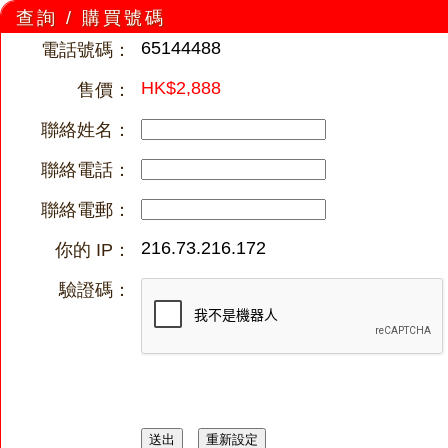
查詢 / 購買號碼
65144488
電話號碼：
HK$2,888
售價：
聯絡姓名：
聯絡電話：
聯絡電郵：
216.73.216.172
你的 IP：
驗證碼：