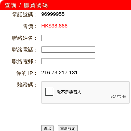
查詢 / 購買號碼
96999955
電話號碼：
HK$38,888
售價：
聯絡姓名：
聯絡電話：
聯絡電郵：
216.73.217.131
你的 IP：
驗證碼：